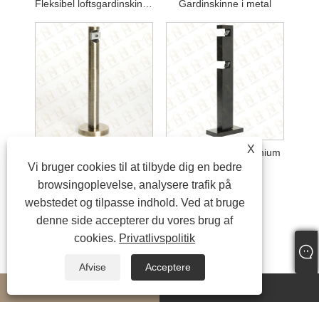
Fleksibel loftsgardinskinne
Gardinskinne i metal
X
Gardinskinnebeslag
gardinskinne i aluminium
Vi bruger cookies til at tilbyde dig en bedre
browsingoplevelse, analysere trafik på
webstedet og tilpasse indhold. Ved at bruge
denne side accepterer du vores brug af
cookies.
Privatlivspolitik
Afvise
Acceptere
whatsapp
E-mail