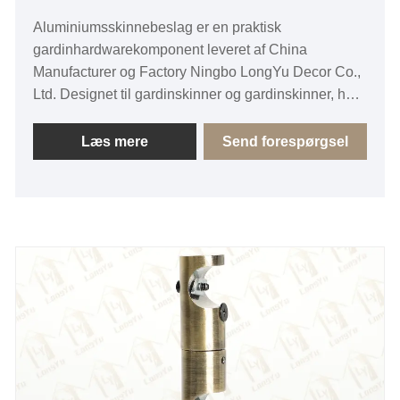
Aluminiumsskinnebeslag er en praktisk
gardinhardwarekomponent leveret af China
Manufacturer og Factory Ningbo LongYu Decor Co.,
Ltd. Designet til gardinskinner og gardinskinner, har
dette aluminiumskinnebeslag en 19/19 mm struktur
og understøtter flere overfladefinishmuligheder,
Læs mere
Send forespørgsel
herunder pletteringsfarver og malingsfarver.