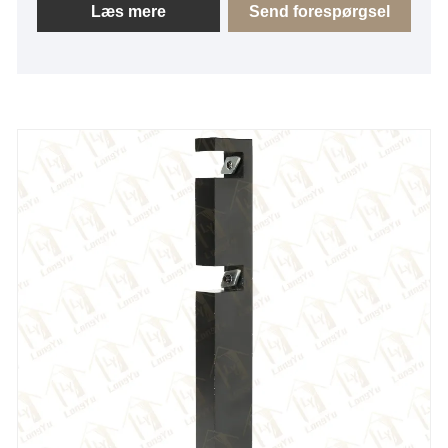
diameter på 19 mm og er fremstillet af
Læs mere
Send forespørgsel
aluminiumsmateriale for en balance mellem styrke
og letvægtshåndtering.