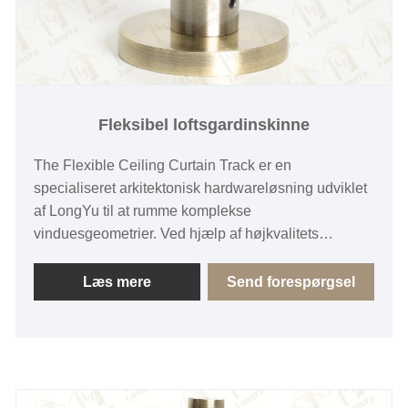
Fleksibel loftsgardinskinne
The Flexible Ceiling Curtain Track er en
specialiseret arkitektonisk hardwareløsning udviklet
af LongYu til at rumme komplekse
vinduesgeometrier. Ved hjælp af højkvalitets
aluminium giver denne gardinskinne strukturel
integritet til buede eller karnapapplikationer. Bakket
Læs mere
Send forespørgsel
op af LongYus vertikalt integrerede
fremstillingsevner, sikrer dette produkt ensartet
kvalitet til kommercielle indkøb og boligindkøb.