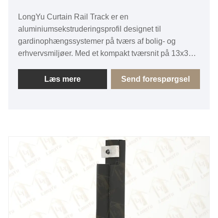
LongYu Curtain Rail Track er en
aluminiumsekstruderingsprofil designet til
gardinophængssystemer på tværs af bolig- og
erhvervsmiljøer. Med et kompakt tværsnit på 13x31
mm kombinerer dette spor tilstrækkelig strukturel
stivhed med et lavt profiludseende. Tilgængelig i et
Læs mere
Send forespørgsel
bredt spektrum af galvaniseret og spraymalet finish
giver den designfleksibilitet til forskellige
interiørstilarter.