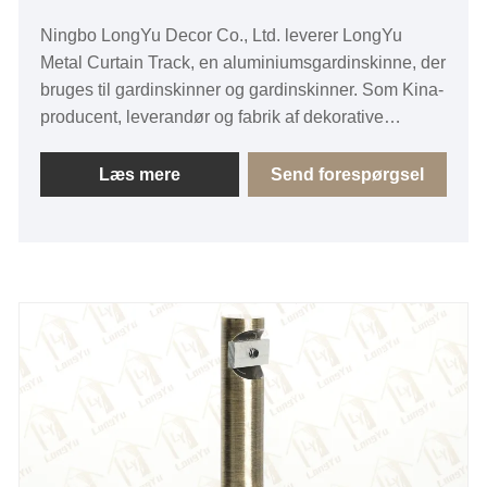
Ningbo LongYu Decor Co., Ltd. leverer LongYu
Metal Curtain Track, en aluminiumsgardinskinne, der
bruges til gardinskinner og gardinskinner. Som Kina-
producent, leverandør og fabrik af dekorative
produkter og parasolprodukter til vinduer og døre,
fokuserer LongYu på fremstilling af gardinstænger,
Læs mere
Send forespørgsel
gardinstangsbeslag, gardinstangsfinialer,
gardinstangstilbehør og gardinskinner.