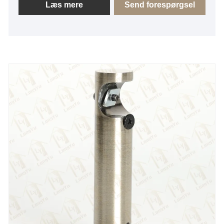
overfladefinisher, herunder plettering (antik messing,
Læs mere
Send forespørgsel
satin nikkel, rustfrit stål, krom, sort nikkel, guld, antik
kobber osv.) og maling.