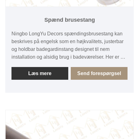
Spænd brusestang
Ningbo LongYu Decors spændingsbrusestang kan
beskrives på engelsk som en højkvalitets, justerbar
og holdbar badegardinstang designet til nem
installation og alsidig brug i badeværelser. Her er de
vigtigste funktioner og detaljer:
Læs mere
Send forespørgsel