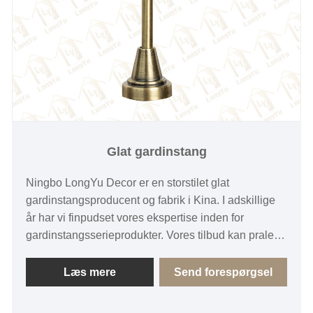
Glat gardinstang
Ningbo LongYu Decor er en storstilet glat
gardinstangsproducent og fabrik i Kina. I adskillige
år har vi finpudset vores ekspertise inden for
gardinstangsserieprodukter. Vores tilbud kan prale af
en overbevisende prisfordel, som gør os i stand til at
trænge ind og henvende sig til et stort flertal af de
Læs mere
Send forespørgsel
europæiske markeder, med særlig vægt på
Østeuropa. Vi ser ivrigt frem til muligheden for at