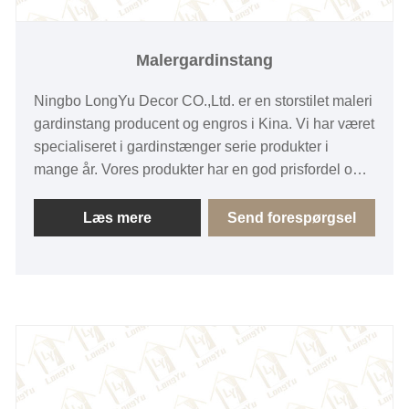
Malergardinstang
Ningbo LongYu Decor CO.,Ltd. er en storstilet maleri
gardinstang producent og engros i Kina. Vi har været
specialiseret i gardinstænger serie produkter i
mange år. Vores produkter har en god prisfordel og
dækker de fleste af de europæiske markeder især
Østeuropa. Hvad mere er, kan vores fabrik
Læs mere
Send forespørgsel
understøtte tilpasset produktion i henhold til
forskellige behov.