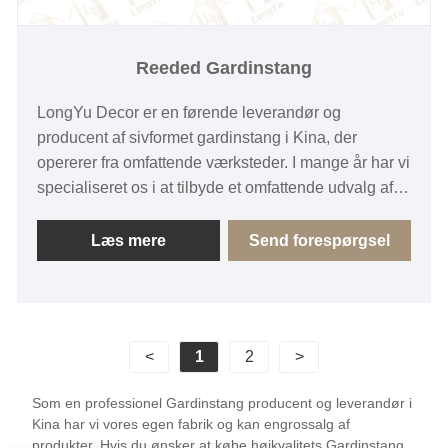
Reeded Gardinstang
LongYu Decor er en førende leverandør og
producent af sivformet gardinstang i Kina, der
opererer fra omfattende værksteder. I mange år har vi
specialiseret os i at tilbyde et omfattende udvalg af
gardinstangsprodukter. Vores varer nyder godt af en
konkurrencedygtig prisfordel og har trængt ind på de
Læs mere
Send forespørgsel
fleste europæiske markeder.
<
1
2
>
Som en professionel Gardinstang producent og leverandør i
Kina har vi vores egen fabrik og kan engrossalg af
produkter. Hvis du ønsker at købe højkvalitets Gardinstang