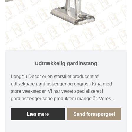
Udtrækkelig gardinstang
LongYu Decor er en storstilet producent af
udtrækbare gardinstænger og engros i Kina med
store værksteder. Vi har været specialiseret i
gardinstænger serie produkter i mange år. Vores
produkter har en god prisfordel og billig pris og
dækker de fleste europæiske markeder især
Læs mere
Send forespørgsel
Østeuropa. Vi vil give dig produkter af høj kvalitet
med tankevækkende service.