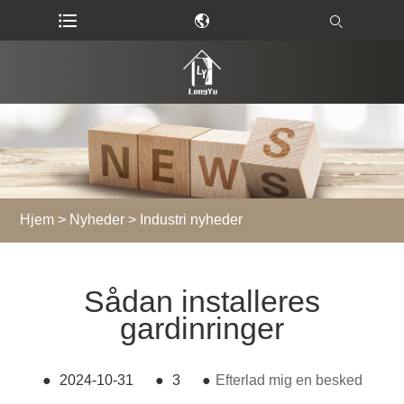
Hjem
>
Nyheder
>
Industri nyheder
Sådan installeres
gardinringer
●
2024-10-31
●
3
●
Efterlad mig en besked