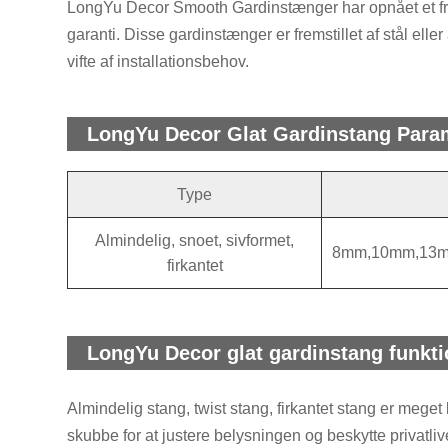
LongYu Decor Smooth Gardinstænger har opnået et fre
garanti. Disse gardinstænger er fremstillet af stål e
vifte af installationsbehov.
LongYu Decor Glat Gardinstang Param
Type
Almindelig, snoet, sivformet,
8mm,10mm,13
firkantet
LongYu Decor glat gardinstang funkt
Almindelig stang, twist stang, firkantet stang er meget
skubbe for at justere belysningen og beskytte privatl