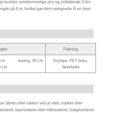
 kvalitet, overkommelige pris og omfattende 3-års
ængde på 6 m, hvilket gør dem velegnede til en bred
gde
Pakning
00 cm maling: 30 cm
Krympe, PET-boks,
0 cm
farveboks
kan åbnes eller lukkes ved at vikle, trække eller
monteret, topmonteret eller loftmonteret. Vægmonteret