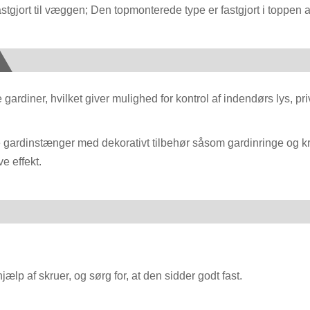
tgjort til væggen; Den topmonterede type er fastgjort i toppen af 
rdiner, hvilket giver mulighed for kontrol af indendørs lys, pr
rdinstænger med dekorativt tilbehør såsom gardinringe og krog
e effekt.
lp af skruer, og sørg for, at den sidder godt fast.