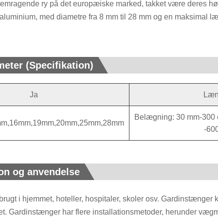
mragende ry på det europæiske marked, takket være deres høje
ller aluminium, med diametre fra 8 mm til 28 mm og en maksimal l
eter (Specifikation)
Ja
Læn
Belægning: 30 mm-3
mm,16mm,19mm,20mm,25mm,28mm
-60
ion og anvendelse
 brugt i hjemmet, hoteller, hospitaler, skoler osv. Gardinstænger 
ivet. Gardinstænger har flere installationsmetoder, herunder væg